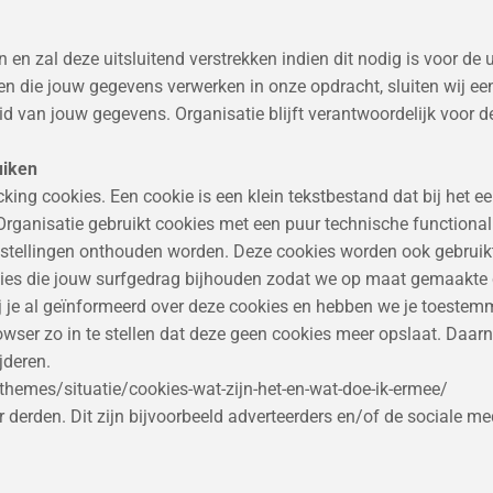
 en zal deze uitsluitend verstrekken indien dit nodig is voor de
jven die jouw gegevens verwerken in onze opdracht, sluiten wij
id van jouw gegevens. Organisatie blijft verantwoordelijk voor 
uiken
acking cookies. Een cookie is een klein tekstbestand dat bij het
Organisatie gebruikt cookies met een puur technische functionali
nstellingen onthouden worden. Deze cookies worden ook gebruikt
ies die jouw surfgedrag bijhouden zodat we op maat gemaakte 
j je al geïnformeerd over deze cookies en hebben we je toestem
wser zo in te stellen dat deze geen cookies meer opslaat. Daarna
jderen.
nl/themes/situatie/cookies-wat-zijn-het-en-wat-doe-ik-ermee/
erden. Dit zijn bijvoorbeeld adverteerders en/of de sociale med