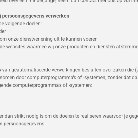
d over een minderjarige, neem dan contact met ons op via info@
wij persoonsgegevens verwerken
de volgende doelen:
der
s om onze dienstverlening uit te kunnen voeren
lende websites waarmee wij onze producten en diensten afstemm
s van geautomatiseerde verwerkingen besluiten over zaken die 
genomen door computerprogramma's of -systemen, zonder dat da
volgende computerprogramma's of -systemen:
r dan strikt nodig is om de doelen te realiseren waarvoor je g
an persoonsgegevens: