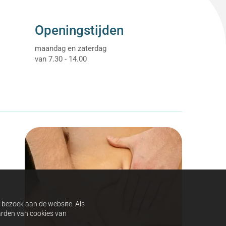
eiligd zijn of er aanwijzingen zijn van misbruik,
Openingstijden
maandag en zaterdag
van 7.30 - 14.00
w bezoek aan de website. Als
aarden van cookies van