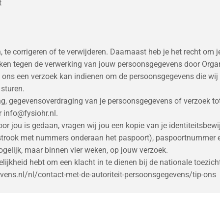
t
, te corrigeren of te verwijderen. Daarnaast heb je het recht om
ken tegen de verwerking van jouw persoonsgegevens door Organi
j ons een verzoek kan indienen om de persoonsgegevens die wij
 sturen.
ering, gegevensoverdraging van je persoonsgegevens of verzoek t
 info@fysiohr.nl.
oor jou is gedaan, vragen wij jou een kopie van je identiteitsbe
 strook met nummers onderaan het paspoort), paspoortnummer e
gelijk, maar binnen vier weken, op jouw verzoek.
elijkheid hebt om een klacht in te dienen bij de nationale toezi
gevens.nl/nl/contact-met-de-autoriteit-persoonsgegevens/tip-ons
ens serieus en neemt passende maatregelen om misbruik, verli