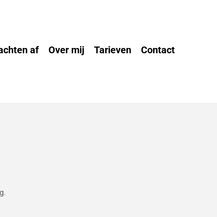
achten af
Over mij
Tarieven
Contact
g.