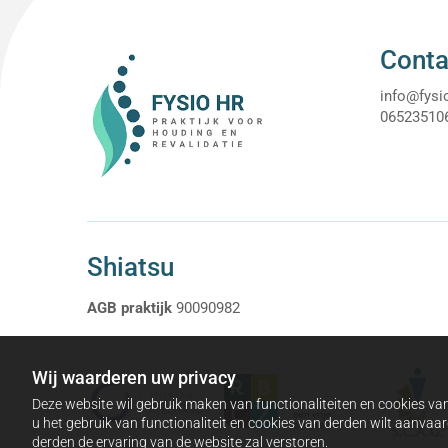
openbaarmaking en ongeoorloofde wijziging tegen te 
neem dan contact op met onze klantenservice of via
Conta
info@fysio
06523510
Shiatsu
AGB praktijk
90090982
Wij waarderen uw privacy
Deze website wil gebruik maken van functionaliteiten en cookies van
u het gebruik van functionaliteit en cookies van derden wilt aanva
derden de ervaring van de website zal verstoren.