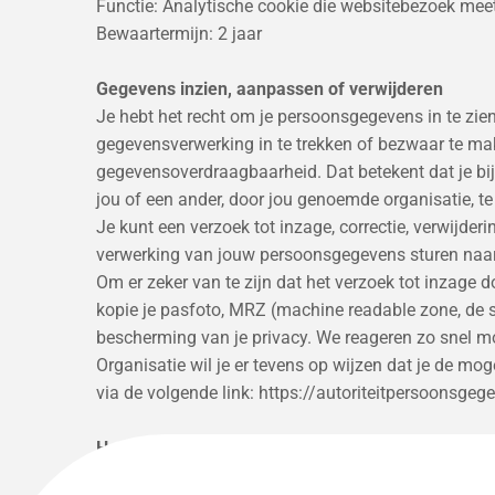
Functie: Analytische cookie die websitebezoek mee
Bewaartermijn: 2 jaar
Gegevens inzien, aanpassen of verwijderen
Je hebt het recht om je persoonsgegevens in te zien
gegevensverwerking in te trekken of bezwaar te ma
gegevensoverdraagbaarheid. Dat betekent dat je bi
jou of een ander, door jou genoemde organisatie, te
Je kunt een verzoek tot inzage, correctie, verwijd
verwerking van jouw persoonsgegevens sturen naar
Om er zeker van te zijn dat het verzoek tot inzage d
kopie je pasfoto, MRZ (machine readable zone, de
bescherming van je privacy. We reageren zo snel mo
Organisatie wil je er tevens op wijzen dat je de mog
via de volgende link: https://autoriteitpersoonsge
Hoe wij persoonsgegevens beveiligen
Organisatie neemt de bescherming van jouw gegev