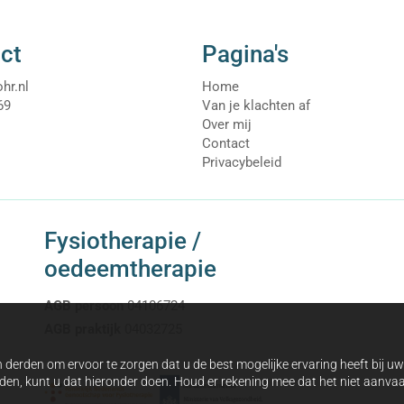
gaan. Als jij het idee hebt dat jouw gegevens toch niet goed bev
 info@fysiohr.nl.
ct
Pagina's
hr.nl
Home
69
Van je klachten af
Over mij
Contact
Privacybeleid
Fysiotherapie /
oedeemtherapie
AGB persoon
04106724
AGB praktijk
04032725
 derden om ervoor te zorgen dat u de best mogelijke ervaring heeft bij u
arden, kunt u dat hieronder doen. Houd er rekening mee dat het niet aanv